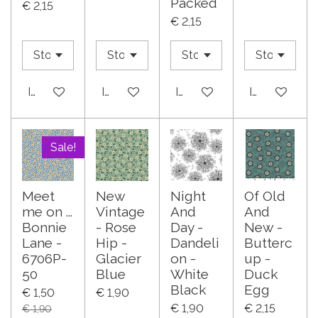
Packed
€ 2,15
€ 2,15
In winkelwagen
In winkelwagen
In winkelwagen
In winkelwa
Sale!
Meet
New
Night
Of Old
me on ...
Vintage
And
And
Bonnie
- Rose
Day -
New -
Lane -
Hip -
Dandeli
Butterc
6706P-
Glacier
on -
up -
50
Blue
White
Duck
Black
Egg
€ 1,50
€ 1,90
€ 1,90
€ 2,15
€ 1,90