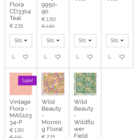
Flora
9950-
CD3304
90
Teal
€ 1,50
€ 2,15
€ 1,90
In winkelwagen
In winkelwagen
In winkelwagen
In winkelwa
Sale!
Vintage
Wild
Wild
Flora -
Beauty
Beauty
MAS103
-
-
34-P
Mornin
Wildflo
g Floral
wer
€ 1,50
Field
€ 2,15
€ 2,15