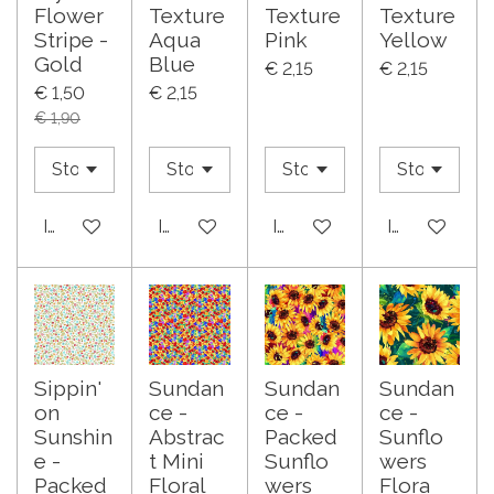
Flower
Texture
Texture
Texture
Stripe -
Aqua
Pink
Yellow
Gold
Blue
€ 2,15
€ 2,15
€ 1,50
€ 2,15
€ 1,90
In winkelwagen
In winkelwagen
In winkelwagen
In winkelwa
Sippin'
Sundan
Sundan
Sundan
on
ce -
ce -
ce -
Sunshin
Abstrac
Packed
Sunflo
e -
t Mini
Sunflo
wers
Packed
Floral
wers
Flora