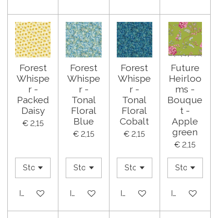
Forest
Forest
Forest
Future
Whispe
Whispe
Whispe
Heirloo
r -
r -
r -
ms -
Packed
Tonal
Tonal
Bouque
Daisy
Floral
Floral
t -
Blue
Cobalt
Apple
€ 2,15
green
€ 2,15
€ 2,15
€ 2,15
In winkelwagen
In winkelwagen
In winkelwagen
In winkelwa