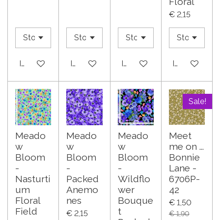
Floral
€ 2,15
In winkelwagen
In winkelwagen
In winkelwagen
In winkelwa
Sale!
Meado
Meado
Meado
Meet
w
w
w
me on ...
Bloom
Bloom
Bloom
Bonnie
-
-
-
Lane -
Nasturti
Packed
Wildflo
6706P-
um
Anemo
wer
42
Floral
nes
Bouque
€ 1,50
Field
t
€ 2,15
€ 1,90