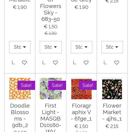
€ 2,15
Flowers
€ 1,90
€ 1,90
Sky -
683-50
€ 1,50
€ 1,90
In winkelwagen
In winkelwagen
In winkelwagen
In winkelwa
Sale!
Sale!
Sale!
Doodle
First
Floragr
Flower
Blosso
Light -
aphix V
Market
ms -
MASQB
- 6fge_1
- 4jhs_1
9db_2
D10160-
€ 1,50
€ 2,15
WV