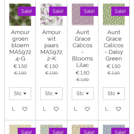
Sale!
Sale!
Sale!
Sale!
Amour
Amour
Aunt
Aunt
groen
wit
Grace
Grace
bloem
paars
Calicos
Calicos
MAS972
MAS972
-
- Daisy
4-G
2-K
Blooms
Green
Lilac
€ 1,50
€ 1,50
€ 1,50
€ 1,50
€ 1,90
€ 1,90
€ 1,90
€ 1,90
In winkelwagen
In winkelwagen
In winkelwagen
In winkelwa
Sale!
Sale!
Sale!
Sale!