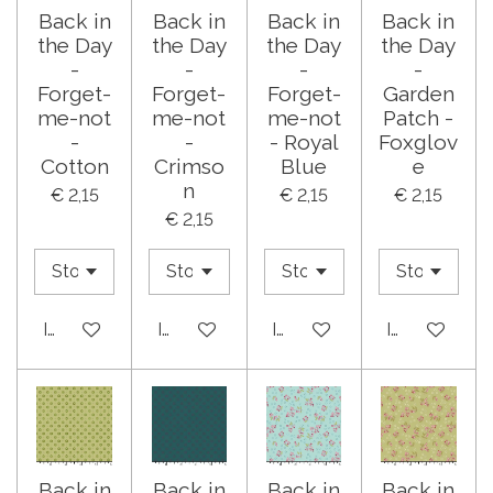
Back in
Back in
Back in
Back in
the Day
the Day
the Day
the Day
-
-
-
-
Forget-
Forget-
Forget-
Garden
me-not
me-not
me-not
Patch -
-
-
- Royal
Foxglov
Cotton
Crimso
Blue
e
n
€ 2,15
€ 2,15
€ 2,15
€ 2,15
In winkelwagen
In winkelwagen
In winkelwagen
In winkelwa
Back in
Back in
Back in
Back in