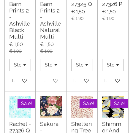
Barn
Barn
27325 Q
27326 P
Prints 2
Prints 2
€ 1,50
€ 1,50
-
-
€ 1,90
€ 1,90
Ashville
Ashville
Black
Natural
Multi
Multi
€ 1,50
€ 1,50
€ 1,90
€ 1,90
In winkelwagen
In winkelwagen
In winkelwagen
In winkelwa
Sale!
Sale!
Sale!
Rachel -
Sakura
Shelteri
Shimm
27326 Q
-
ng Tree
er And