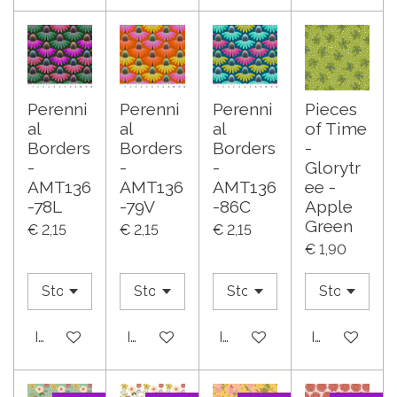
Perenni
Perenni
Perenni
Pieces
al
al
al
of Time
Borders
Borders
Borders
-
-
-
-
Glorytr
AMT136
AMT136
AMT136
ee -
-78L
-79V
-86C
Apple
Green
€ 2,15
€ 2,15
€ 2,15
€ 1,90
In winkelwagen
In winkelwagen
In winkelwagen
In winkelwa