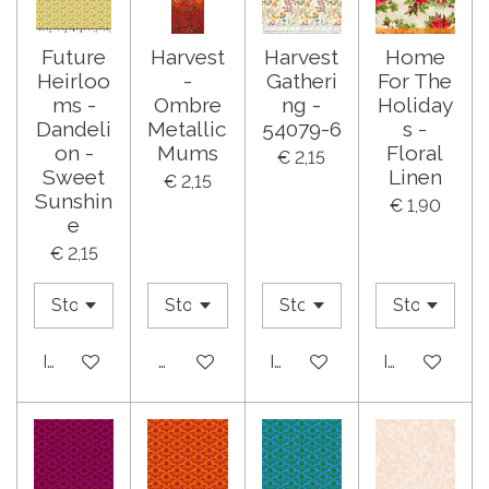
Future
Harvest
Harvest
Home
Heirloo
-
Gatheri
For The
ms -
Ombre
ng -
Holiday
Dandeli
Metallic
54079-6
s -
on -
Mums
Floral
€ 2,15
Sweet
Linen
€ 2,15
Sunshin
€ 1,90
e
€ 2,15
In winkelwagen
Houd mij op de hoogte
In winkelwagen
In winkelwa