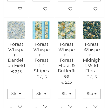
In winkelwagen
In winkelwagen
In winkelwagen
In winkelwa
Forest
Forest
Forest
Forest
Whispe
Whispe
Whispe
Whispe
r -
r -
r -
r -
Dandeli
Forest
Forest
Midnigh
on Field
11'
Floral &
t Wild
Stripes
Butterfli
Floral
€ 2,15
es
€ 2,15
€ 2,15
€ 2,15
In winkelwagen
In winkelwagen
In winkelwagen
In winkelwa