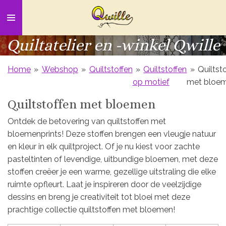
Ga
direct
naar
Quiltatelier en -winkel Qwille
de
hoofdinhoud
Home
»
Webshop
»
Quiltstoffen
»
Quiltstoffen
»
Quiltst
op motief
met bloe
Quiltstoffen met bloemen
Ontdek de betovering van quiltstoffen met
bloemenprints! Deze stoffen brengen een vleugje natuur
en kleur in elk quiltproject. Of je nu kiest voor zachte
pasteltinten of levendige, uitbundige bloemen, met deze
stoffen creëer je een warme, gezellige uitstraling die elke
ruimte opfleurt. Laat je inspireren door de veelzijdige
dessins en breng je creativiteit tot bloei met deze
prachtige collectie quiltstoffen met bloemen!