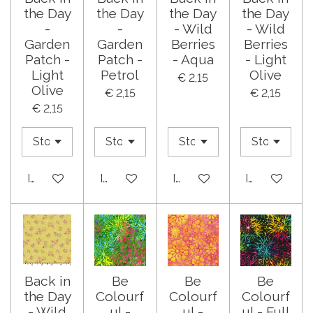
the Day
the Day
the Day
the Day
-
-
- Wild
- Wild
Garden
Garden
Berries
Berries
Patch -
Patch -
- Aqua
- Light
Light
Petrol
Olive
€ 2,15
Olive
€ 2,15
€ 2,15
€ 2,15
In winkelwagen
In winkelwagen
In winkelwagen
In winkelwa
Back in
Be
Be
Be
the Day
Colourf
Colourf
Colourf
- Wild
ul -
ul -
ul - Full