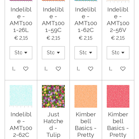
Indelibl
Indelibl
Indelibl
Indelibl
e -
e -
e -
e -
AMT100
AMT100
AMT100
AMT100
1-26L
1-59C
1-62C
2-56V
€ 2,15
€ 2,15
€ 2,15
€ 2,15
In winkelwagen
In winkelwagen
In winkelwagen
In winkelwa
Indelibl
Just
Kimber
Kimber
e -
Hatche
bell
bell
AMT100
d -
Basics -
Basics -
2-62C
Tulip
Pretty
Pretty