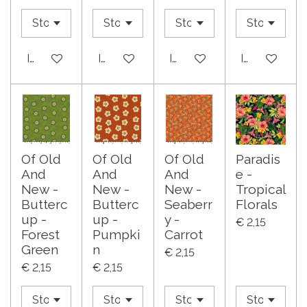
In winkelwagen
In winkelwagen
In winkelwagen
In winkelwa
Of Old
Of Old
Of Old
Paradis
And
And
And
e -
New -
New -
New -
Tropical
Butterc
Butterc
Seaberr
Florals
up -
up -
y -
€ 2,15
Forest
Pumpki
Carrot
Green
n
€ 2,15
€ 2,15
€ 2,15