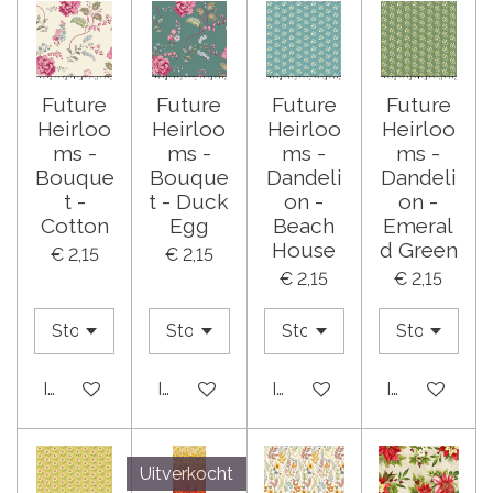
Future
Future
Future
Future
Heirloo
Heirloo
Heirloo
Heirloo
ms -
ms -
ms -
ms -
Bouque
Bouque
Dandeli
Dandeli
t -
t - Duck
on -
on -
Cotton
Egg
Beach
Emeral
House
d Green
€ 2,15
€ 2,15
€ 2,15
€ 2,15
In winkelwagen
In winkelwagen
In winkelwagen
In winkelwa
Uitverkocht