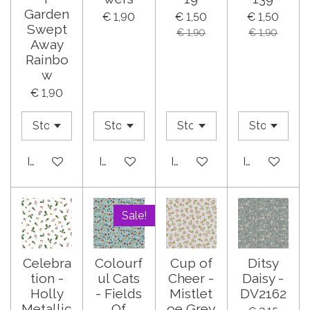
Garden
€ 1,90
€ 1,50
€ 1,50
Swept
€ 1,90
€ 1,90
Away
Rainbo
w
€ 1,90
In winkelwagen
In winkelwagen
In winkelwagen
In winkelwa
Sale!
Celebra
Colourf
Cup of
Ditsy
tion -
ul Cats
Cheer -
Daisy -
Holly
- Fields
Mistlet
DV2162
Metallic
Of
oe Grey