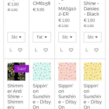
CM6158
-
Shine -
€ 1,50
MAS910
Daisies
€ 5,95
€ 1,90
2-ER
- Black
€ 1,50
€ 1,50
€ 1,90
€ 1,90
In winkelwagen
In winkelwagen
In winkelwagen
In winkelwa
Sale!
Shimm
Sippin'
Sippin'
Sippin'
er And
on
on
on
Shine -
Sunshin
Sunshin
Sunshin
Shimm
e - Ditsy
e - Ditsy
e - Ditsy
ery
On
On
On