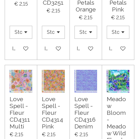
CD3251
Petals
Petals
€ 2,15
Orange
Pink
€ 2,15
€ 2,15
€ 2,15
In winkelwagen
In winkelwagen
In winkelwagen
In winkelwa
Love
Love
Love
Meado
Spell -
Spell -
Spell -
w
Fleur
Fleur
Fleur
Bloom
CD4311
CD4314
CD4316
-
Multi
Pink
Denim
Meado
w Wild
€ 2,15
€ 2,15
€ 2,15