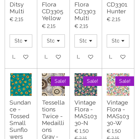
Ditsy
Flora
Flora
CD3301
Multi
CD3305
CD3303
Hunter
Yellow
Multi
€ 2,15
€ 2,15
€ 2,15
€ 2,15
In winkelwagen
In winkelwagen
In winkelwagen
In winkelwa
Sale!
Sale!
Sale!
Sundan
Tessella
Vintage
Vintage
ce -
tions
Flora -
Flora -
Tossed
Twice -
MAS103
MAS103
Small
Medailli
30-N
30-W
Sunflo
ons
€ 1,50
€ 1,50
wers
Gray -
€ 2,15
€ 2,15