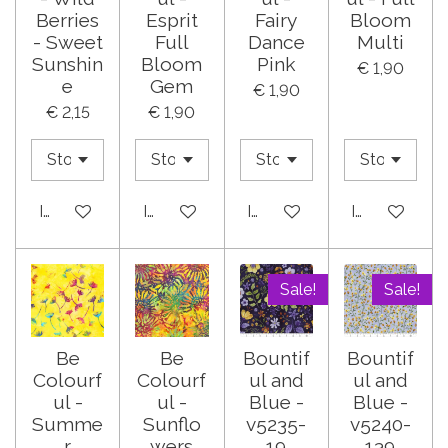
Berries
Esprit
Fairy
Bloom
- Sweet
Full
Dance
Multi
Sunshin
Bloom
Pink
€ 1,90
e
Gem
€ 1,90
€ 2,15
€ 1,90
In winkelwagen
In winkelwagen
In winkelwagen
In winkelwa
Sale!
Sale!
Be
Be
Bountif
Bountif
Colourf
Colourf
ul and
ul and
ul -
ul -
Blue -
Blue -
Summe
Sunflo
v5235-
v5240-
r
wers
19
139