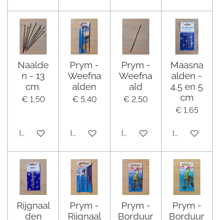
Naalde
Prym -
Prym -
Maasna
n - 13
Weefna
Weefna
alden -
cm.
alden
ald
4.5 en 5
cm
€ 1,50
€ 5,40
€ 2,50
€ 1,65
In winkelwagen
In winkelwagen
In winkelwagen
In winkelwa
Rijgnaal
Prym -
Prym -
Prym -
den
Rijgnaal
Borduur
Borduur