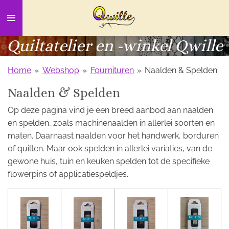
Ga
direct
naar
Quiltatelier en -winkel Qwille
de
hoofdinhoud
Home
»
Webshop
»
Fournituren
»
Naalden & Spelden
Naalden & Spelden
Op deze pagina vind je een breed aanbod aan naalden
en spelden, zoals machinenaalden in allerlei soorten en
maten. Daarnaast naalden voor het handwerk, borduren
of quilten. Maar ook spelden in allerlei variaties, van de
gewone huis, tuin en keuken spelden tot de specifieke
flowerpins of applicatiespeldjes.