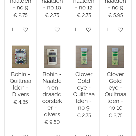
naalden
naalden
naalden
naalden
- no 9
- no 10
- no 12
- no 9
€ 2,75
€ 2,75
€ 2,75
€ 5,95
In winkelwagen
In winkelwagen
In winkelwagen
In winkelwa
Bohin -
Bohin -
Clover
Clover
Quiltnaa
Naalde
Gold
Gold
lden -
n en
eye -
eye -
Divers
draadd
Quiltnaa
Quiltnaa
oorstek
lden -
lden -
€ 4,85
er -
no 9
no 10
divers
€ 2,75
€ 2,75
€ 9,50