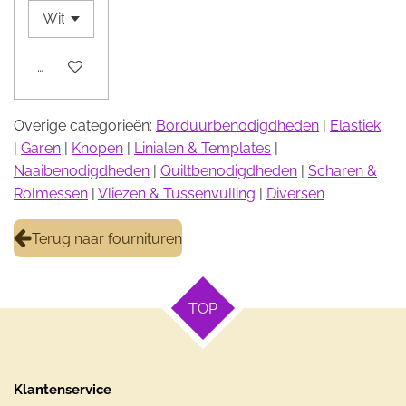
Houd mij op de hoogte
Overige categorieën:
Borduurbenodigdheden
|
Elastiek
|
Garen
|
Knopen
|
Linialen & Templates
|
Naaibenodigdheden
|
Quiltbenodigdheden
|
Scharen &
Rolmessen
|
Vliezen & Tussenvulling
|
Diversen
Terug naar fournituren
TOP
Klantenservice