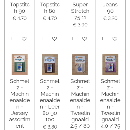
Topstitc
Topstitc
Super
Jeans
h 90
h 80
Stretch
90
75 11
€ 4,70
€ 4,70
€ 3,20
€ 3,90
In winkelwagen
In winkelwagen
In winkelwagen
In winkelwa
Schmet
Schmet
Schmet
Schmet
z -
z -
z -
z -
Machin
Machin
Machin
Machin
enaalde
enaalde
enaalde
enaalde
n -
n - Leer
n -
n -
Jersey
80 90
Tweelin
Tweelin
assortim
100
gnaald
gnaald
ent
2.5 / 80
4.0 / 75
€ 3,80