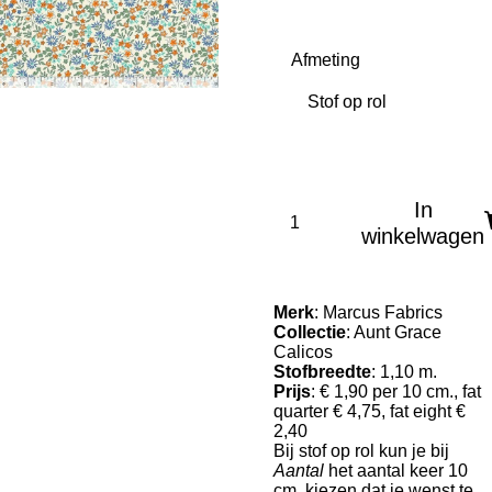
Afmeting
In
winkelwagen
Merk
: Marcus Fabrics
Collectie
: Aunt Grace
Calicos
Stofbreedte
: 1,10 m.
Prijs
: € 1,90 per 10 cm., fat
quarter € 4,75, fat eight €
2,40
Bij stof op rol kun je bij
Aantal
het aantal keer 10
cm. kiezen dat je wenst te