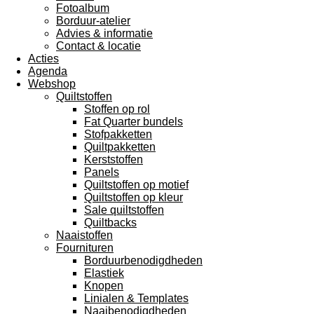
Fotoalbum
Borduur-atelier
Advies & informatie
Contact & locatie
Acties
Agenda
Webshop
Quiltstoffen
Stoffen op rol
Fat Quarter bundels
Stofpakketten
Quiltpakketten
Kerststoffen
Panels
Quiltstoffen op motief
Quiltstoffen op kleur
Sale quiltstoffen
Quiltbacks
Naaistoffen
Fournituren
Borduurbenodigdheden
Elastiek
Knopen
Linialen & Templates
Naaibenodigdheden