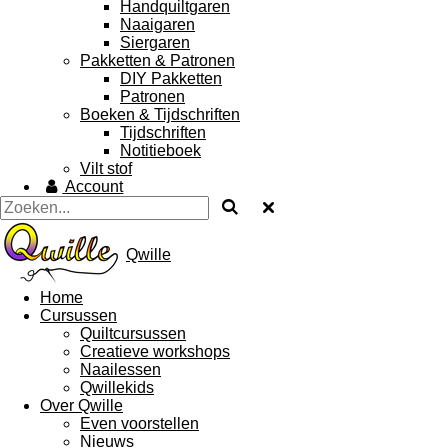
Handquiltgaren
Naaigaren
Siergaren
Pakketten & Patronen
DIY Pakketten
Patronen
Boeken & Tijdschriften
Tijdschriften
Notitieboek
Vilt stof
Account
Qwille
Home
Cursussen
Quiltcursussen
Creatieve workshops
Naailessen
Qwillekids
Over Qwille
Even voorstellen
Nieuws