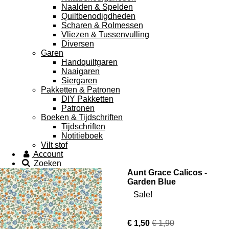
Naalden & Spelden
Quiltbenodigdheden
Scharen & Rolmessen
Vliezen & Tussenvulling
Diversen
Garen
Handquiltgaren
Naaigaren
Siergaren
Pakketten & Patronen
DIY Pakketten
Patronen
Boeken & Tijdschriften
Tijdschriften
Notitieboek
Vilt stof
Account
Zoeken
Aunt Grace Calicos -
Garden Blue
Sale!
€ 1,50
€ 1,90