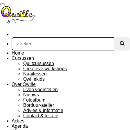
Ga
direct
naar
de
hoofdinhoud
Home
Cursussen
Quiltcursussen
Creatieve workshops
Naailessen
Qwillekids
Over Qwille
Even voorstellen
Nieuws
Fotoalbum
Borduur-atelier
Advies & informatie
Contact & locatie
Acties
Agenda