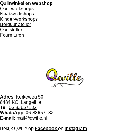
Quiltwinkel en webshop
Quilt-workshops
Naai-workshops
Kinder-workshops
Borduur-atelier
Quiltstoffen
Fournituren
Adres
: Kerkeweg 50,
8484 KC, Langelille
Tel
:
06-83657132
WhatsApp
:
06-83657132
E-mail:
mail@qwille.nl
Bekijk Qwille op
Facebook
en
Instagram