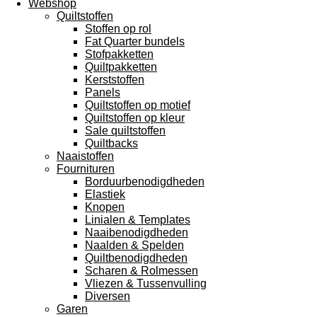
Webshop
Quiltstoffen
Stoffen op rol
Fat Quarter bundels
Stofpakketten
Quiltpakketten
Kerststoffen
Panels
Quiltstoffen op motief
Quiltstoffen op kleur
Sale quiltstoffen
Quiltbacks
Naaistoffen
Fournituren
Borduurbenodigdheden
Elastiek
Knopen
Linialen & Templates
Naaibenodigdheden
Naalden & Spelden
Quiltbenodigdheden
Scharen & Rolmessen
Vliezen & Tussenvulling
Diversen
Garen