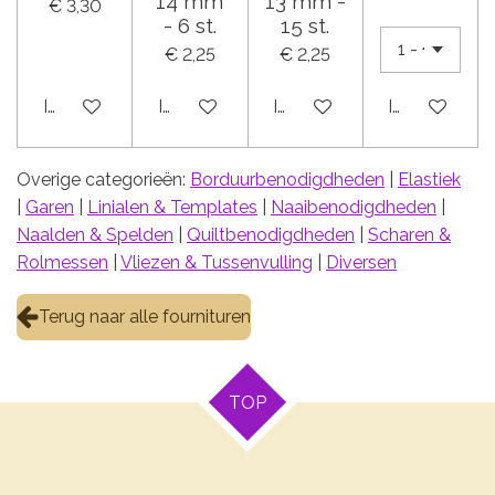
14 mm
13 mm -
€ 3,30
- 6 st.
15 st.
€ 2,25
€ 2,25
In winkelwagen
In winkelwagen
In winkelwagen
In winkelwa
Overige categorieën:
Borduurbenodigdheden
|
Elastiek
|
Garen
|
Linialen & Templates
|
Naaibenodigdheden
|
Naalden & Spelden
|
Quiltbenodigdheden
|
Scharen &
Rolmessen
|
Vliezen & Tussenvulling
|
Diversen
Terug naar alle fournituren
TOP