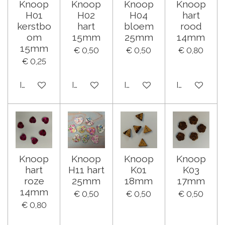
Knoop
Knoop
Knoop
Knoop
H01
H02
H04
hart
kerstbo
hart
bloem
rood
om
15mm
25mm
14mm
15mm
€ 0,50
€ 0,50
€ 0,80
€ 0,25
In winkelwagen
In winkelwagen
In winkelwagen
In winkelwa
Knoop
Knoop
Knoop
Knoop
hart
H11 hart
K01
K03
roze
25mm
18mm
17mm
14mm
€ 0,50
€ 0,50
€ 0,50
€ 0,80