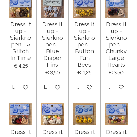
Dress it
Dress it
Dress it
Dress it
up -
up -
up -
up -
Sierkno
Sierkno
Sierkno
Sierkno
pen - A
pen -
pen -
pen -
Stitch
Blue
Button
Chunky
In Time
Diaper
Fun
Large
Pins
Bees
Hearts
€ 4,25
€ 3,50
€ 4,25
€ 3,50
In winkelwagen
In winkelwagen
In winkelwagen
In winkelwa
Dress it
Dress it
Dress it
Dress it