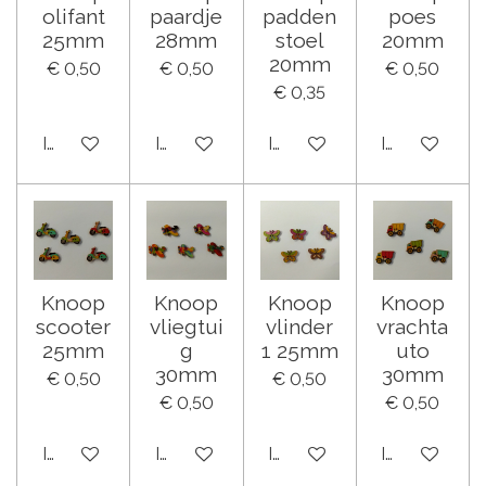
olifant
paardje
padden
poes
25mm
28mm
stoel
20mm
20mm
€ 0,50
€ 0,50
€ 0,50
€ 0,35
In winkelwagen
In winkelwagen
In winkelwagen
In winkelwa
Knoop
Knoop
Knoop
Knoop
scooter
vliegtui
vlinder
vrachta
25mm
g
1 25mm
uto
30mm
30mm
€ 0,50
€ 0,50
€ 0,50
€ 0,50
In winkelwagen
In winkelwagen
In winkelwagen
In winkelwa