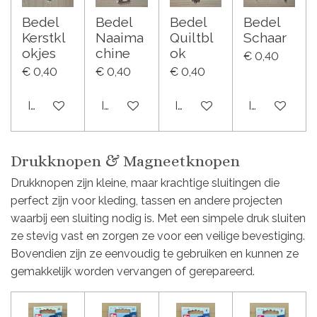
Bedel
Bedel
Bedel
Bedel
Kerstkl
Naaima
Quiltbl
Schaar
okjes
chine
ok
€ 0,40
€ 0,40
€ 0,40
€ 0,40
In winkelwagen
In winkelwagen
In winkelwagen
In winkelwa
Drukknopen & Magneetknopen
Drukknopen zijn kleine, maar krachtige sluitingen die
perfect zijn voor kleding, tassen en andere projecten
waarbij een sluiting nodig is. Met een simpele druk sluiten
ze stevig vast en zorgen ze voor een veilige bevestiging.
Bovendien zijn ze eenvoudig te gebruiken en kunnen ze
gemakkelijk worden vervangen of gerepareerd.