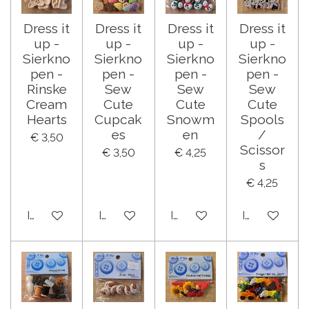
Dress it
Dress it
Dress it
Dress it
up -
up -
up -
up -
Sierkno
Sierkno
Sierkno
Sierkno
pen -
pen -
pen -
pen -
Rinske
Sew
Sew
Sew
Cream
Cute
Cute
Cute
Hearts
Cupcak
Snowm
Spools
es
en
/
€ 3,50
Scissor
€ 3,50
€ 4,25
s
€ 4,25
In winkelwagen
In winkelwagen
In winkelwagen
In winkelwa