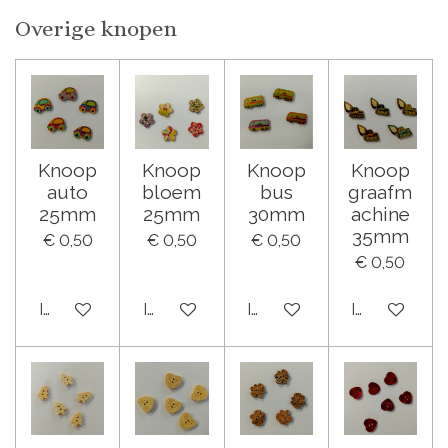
Overige knopen
Knoop
Knoop
Knoop
Knoop
auto
bloem
bus
graafm
25mm
25mm
30mm
achine
35mm
€ 0,50
€ 0,50
€ 0,50
€ 0,50
In winkelwagen
In winkelwagen
In winkelwagen
In winkelwa