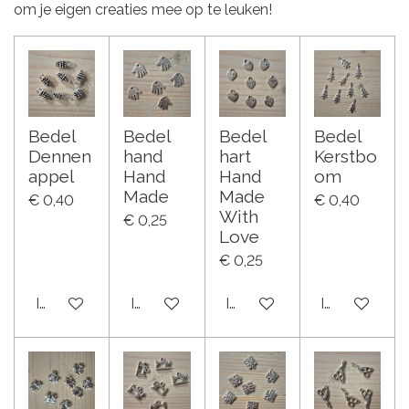
om je eigen creaties mee op te leuken!
Bedel
Bedel
Bedel
Bedel
Dennen
hand
hart
Kerstbo
appel
Hand
Hand
om
Made
Made
€ 0,40
€ 0,40
With
€ 0,25
Love
€ 0,25
In winkelwagen
In winkelwagen
In winkelwagen
In winkelwa