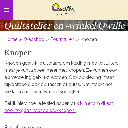
Ga
direct
naar
Quiltatelier en -winkel Qwille
de
hoofdinhoud
Home
»
Webshop
»
Fournituren
»
Knopen
Knopen
Knopen gebruik je uiteraard om kleding mee te sluiten,
maar je kunt zoveel meer met knopen. Ze kunnen ook
als versiering gebruikt worden. Ook op kleding, maar
bijvoorbeeld ook op tassen of quilts. Dat maakt het
werkstuk net even wat persoonlijker.
Bekijk hieronder alle sierknopen of
klik hier om direct
door te gaan naar de drukknopen.
Sierknopen