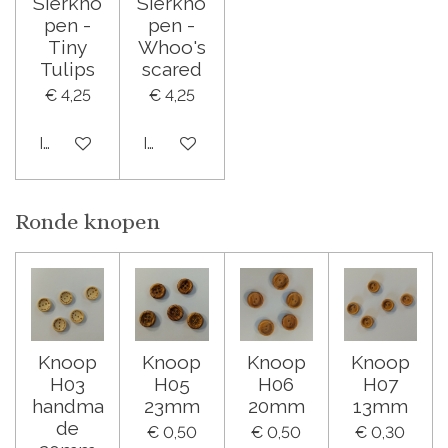
Sierkno
Sierkno
pen -
pen -
Tiny
Whoo's
Tulips
scared
€ 4,25
€ 4,25
In winkelwagen
In winkelwagen
Ronde knopen
Knoop
Knoop
Knoop
Knoop
H03
H05
H06
H07
handma
23mm
20mm
13mm
de
€ 0,50
€ 0,50
€ 0,30