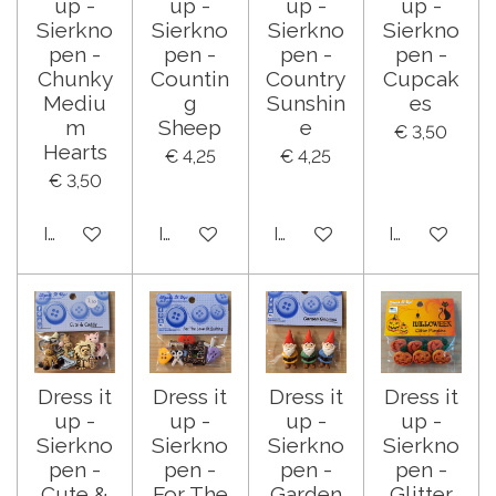
up -
up -
up -
up -
Sierkno
Sierkno
Sierkno
Sierkno
pen -
pen -
pen -
pen -
Chunky
Countin
Country
Cupcak
Mediu
g
Sunshin
es
m
Sheep
e
€ 3,50
Hearts
€ 4,25
€ 4,25
€ 3,50
In winkelwagen
In winkelwagen
In winkelwagen
In winkelwa
Dress it
Dress it
Dress it
Dress it
up -
up -
up -
up -
Sierkno
Sierkno
Sierkno
Sierkno
pen -
pen -
pen -
pen -
Cute &
For The
Garden
Glitter