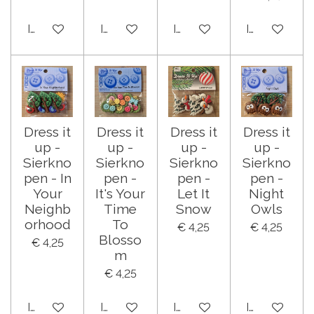
In winkelwagen
In winkelwagen
In winkelwagen
In winkelwa
Dress it
Dress it
Dress it
Dress it
up -
up -
up -
up -
Sierkno
Sierkno
Sierkno
Sierkno
pen - In
pen -
pen -
pen -
Your
It's Your
Let It
Night
Neighb
Time
Snow
Owls
orhood
To
€ 4,25
€ 4,25
Blosso
€ 4,25
m
€ 4,25
In winkelwagen
In winkelwagen
In winkelwagen
In winkelwa