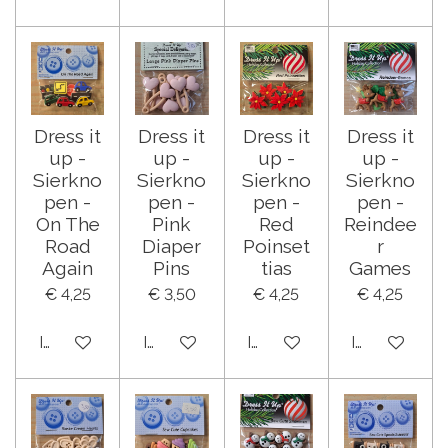
Dress it
Dress it
Dress it
Dress it
up -
up -
up -
up -
Sierkno
Sierkno
Sierkno
Sierkno
pen -
pen -
pen -
pen -
On The
Pink
Red
Reindee
Road
Diaper
Poinset
r
Again
Pins
tias
Games
€ 4,25
€ 3,50
€ 4,25
€ 4,25
In winkelwagen
In winkelwagen
In winkelwagen
In winkelwa