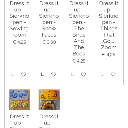
Dress it
Dress it
Dress it
Dress it
up -
up -
up -
up -
Sierkno
Sierkno
Sierkno
Sierkno
pen -
pen -
pen -
pen -
Sewing
Snow
The
Things
room
Faces
Birds
That
And
Go....
€ 4,25
€ 3,50
The
Zoom
Bees
€ 4,25
€ 4,25
In winkelwagen
In winkelwagen
In winkelwagen
In winkelwa
Dress it
Dress it
up -
up -