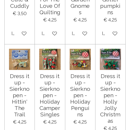
Cuddly
Love Of
Gnome
pumpki
Quilting
s
ns
€ 3,50
€ 4,25
€ 4,25
€ 4,25
In winkelwagen
In winkelwagen
In winkelwagen
In winkelwa
Dress it
Dress it
Dress it
Dress it
up -
up -
up -
up -
Sierkno
Sierkno
Sierkno
Sierkno
pen -
pen -
pen -
pen -
Hittin'
Holiday
Holiday
Holly
The
Camper
Pengui
Jolly
Trail
Singles
ns
Christm
as
€ 4,25
€ 4,25
€ 4,25
€ 4,25