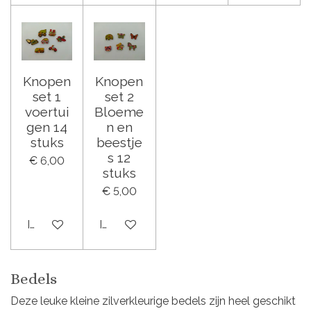
Knopen
Knopen
set 1
set 2
voertui
Bloeme
gen 14
n en
stuks
beestje
s 12
€ 6,00
stuks
€ 5,00
In winkelwagen
In winkelwagen
Bedels
Deze leuke kleine zilverkleurige bedels zijn heel geschikt