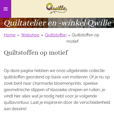
Ga
direct
naar
Quiltatelier en -winkel Qwille
de
hoofdinhoud
Home
»
Webshop
»
Quiltstoffen
»
Quiltstoffen op
motief
Quiltstoffen op motief
Op deze pagina hebben we onze uitgebreide collectie
quiltstoffen geordend op basis van motieven. Of je nu op
zoek bent naar charmante bloemenprints, speelse
geometrische stippen of klassieke strepen en ruiten, je
vindt hier alles wat je nodig hebt voor je volgende
quiltavontuur. Laat je inspireren door de verscheidenheid
aan dessins!