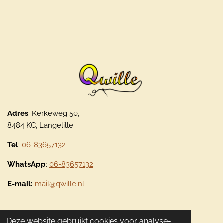
Adres
: Kerkeweg 50,
8484 KC, Langelille
Tel
:
06-83657132
WhatsApp
:
06-83657132
E-mail:
mail@qwille.nl
Deze website gebruikt cookies voor analyse-
Bekijk Qwille op
Facebook
en
Instagram