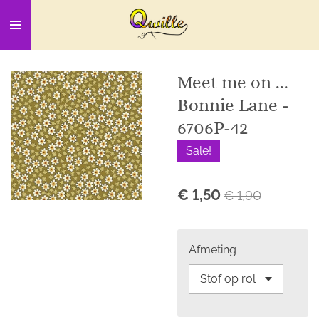
Ga
direct
naar
de
Meet me on ...
hoofdinhoud
Bonnie Lane -
6706P-42
Sale!
€ 1,50
€ 1,90
Afmeting