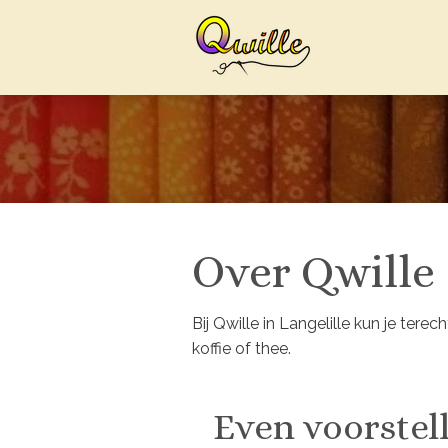
Ga
direct
naar
de
hoofdinhoud
Over Qwille
Bij Qwille in Langelille kun je tere
koffie of thee.
Even voorstel