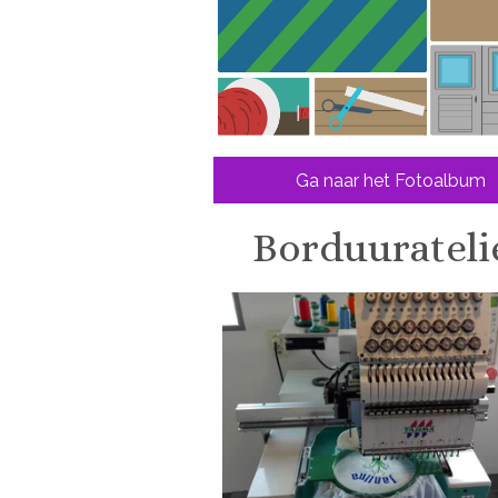
Ga naar het Fotoalbum
Borduurateli