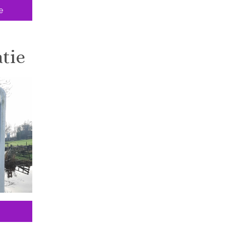
e
tie