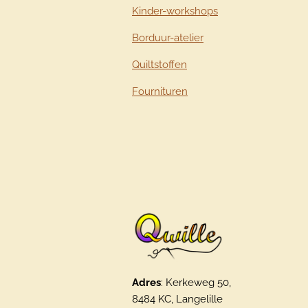
Kinder-workshops
Borduur-atelier
Quiltstoffen
Fournituren
Adres
: Kerkeweg 50,
8484 KC, Langelille