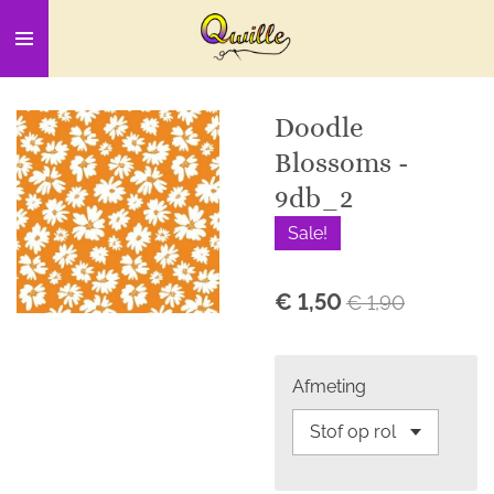
Ga
direct
naar
de
Doodle
hoofdinhoud
Blossoms -
9db_2
Sale!
€ 1,50
€ 1,90
Afmeting