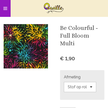
Ga
direct
naar
de
Be Colourful -
hoofdinhoud
Full Bloom
Multi
€ 1,90
Afmeting