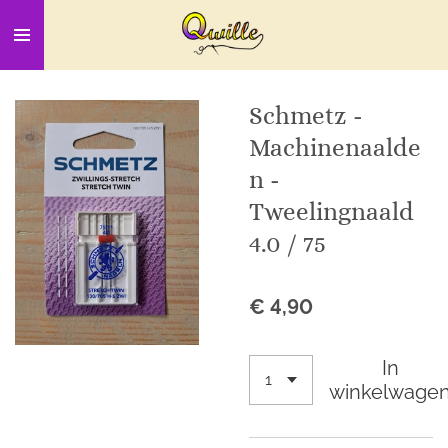
Ga
direct
naar
de
Schmetz -
hoofdinhoud
Machinenaalde
n -
Tweelingnaald
4.0 / 75
€ 4,90
In
winkelwage