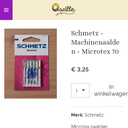
Ga
direct
naar
de
Schmetz -
hoofdinhoud
Machinenaalde
n - Microtex 70
€ 3,25
In
winkelwage
Merk
: Schmetz
Microtex naalden