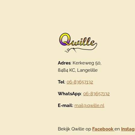
Adres
: Kerkeweg 50,
8484 KC, Langelille
Tel
:
06-83657132
WhatsApp
:
06-83657132
E-mail:
mail@qwille.nl
Bekijk Qwille op
Facebook
en
Insta