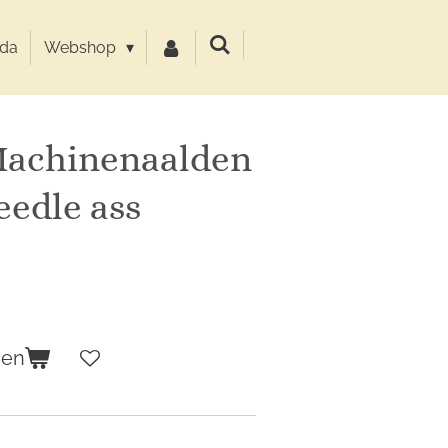
da
Webshop
Machinenaalden
eedle ass
gen