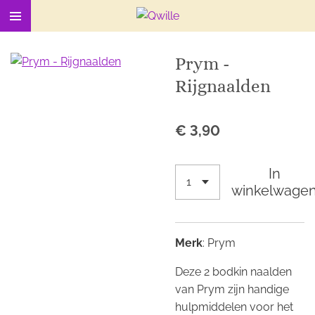
Ga
direct
naar
Prym -
de
Rijgnaalden
hoofdinhoud
€ 3,90
In
winkelwage
Merk
: Prym
Deze 2 bodkin naalden
van Prym zijn handige
hulpmiddelen voor het