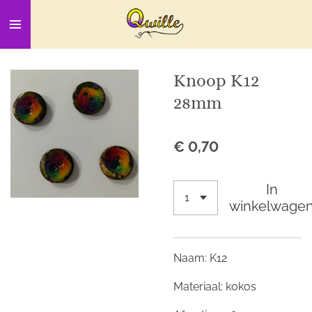
Ga
direct
naar
de
Knoop K12
hoofdinhoud
28mm
€ 0,70
In
winkelwage
Naam: K12
Materiaal: kokos