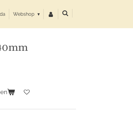
da
Webshop
 40mm
gen