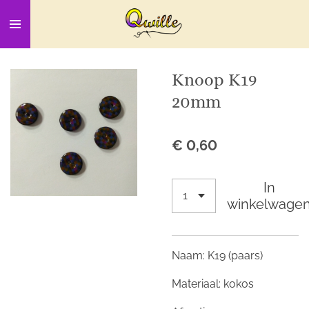
Ga
direct
naar
de
Knoop K19
hoofdinhoud
20mm
€ 0,60
In
winkelwage
Naam: K19 (paars)
Materiaal: kokos