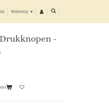
da
Webshop
 Drukknopen -
.
gen