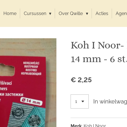
Home
Cursussen
Over Qwille
Acties
Agen
Koh I Noor-
14 mm - 6 st
€ 2,25
In winkelwa
Merk
: Koh I Noor