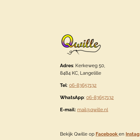
Adres
: Kerkeweg 50,
8484 KC, Langelille
Tel
:
06-83657132
WhatsApp
:
06-83657132
E-mail:
mail@qwille.nl
Bekijk Qwille op
Facebook
en
Insta