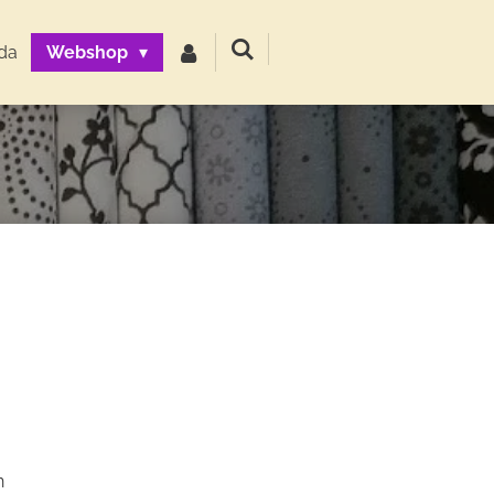
da
Webshop
n