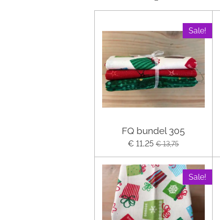
Sale!
FQ bundel 305
€ 11,25
€ 13,75
Sale!