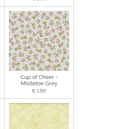
Cup of Cheer -
Mistletoe Grey
€ 1,90