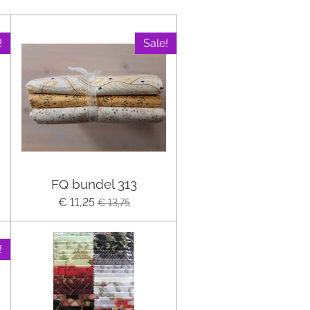
!
Sale!
FQ bundel 313
€ 11,25
€ 13,75
!