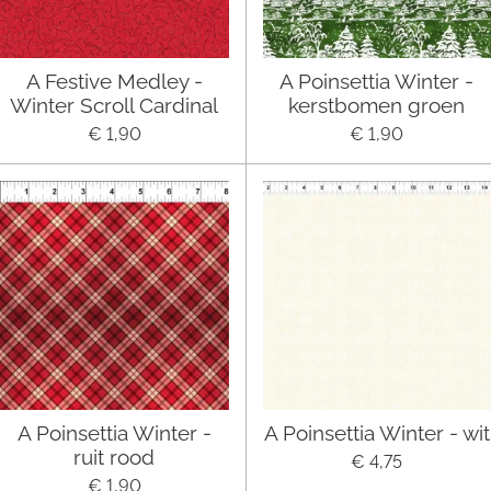
A Festive Medley -
A Poinsettia Winter -
Winter Scroll Cardinal
kerstbomen groen
€ 1,90
€ 1,90
A Poinsettia Winter -
A Poinsettia Winter - wit
ruit rood
€ 4,75
€ 1,90