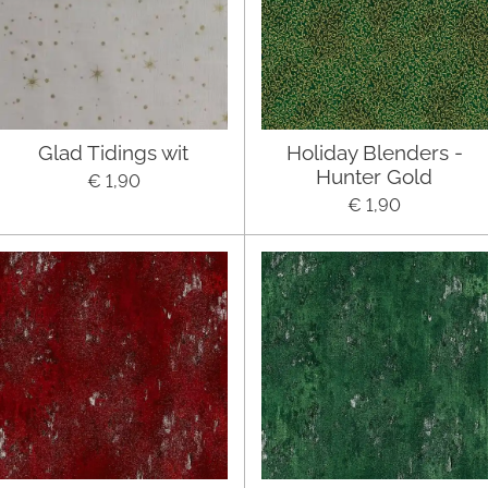
Glad Tidings wit
Holiday Blenders -
Hunter Gold
€ 1,90
€ 1,90