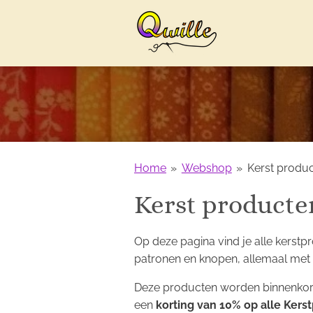
Ga
direct
naar
de
hoofdinhoud
Home
»
Webshop
»
Kerst produ
Kerst producte
Op deze pagina vind je alle kerstp
patronen en knopen, allemaal met 
Deze producten worden binnenkort
een
korting van 10% op alle Kers