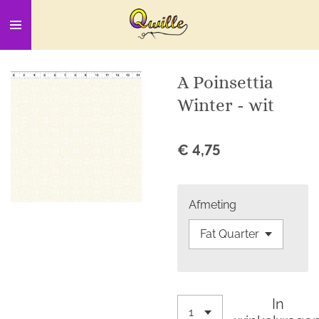
Ga
direct
naar
de
A Poinsettia
hoofdinhoud
Winter - wit
€ 4,75
Afmeting
In