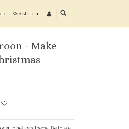
da
Webshop
roon - Make
hristmas
onen in het kerstthema. De totale