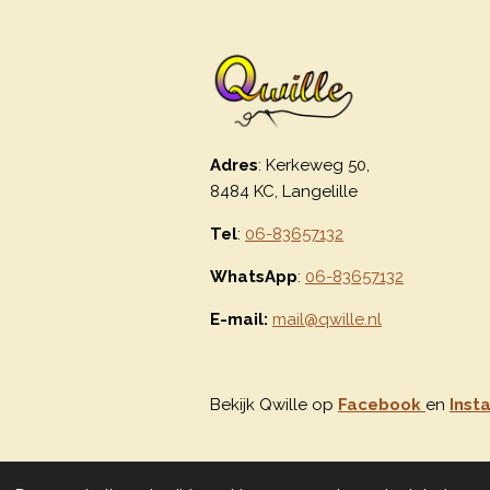
Adres
: Kerkeweg 50,
8484 KC, Langelille
Tel
:
06-83657132
WhatsApp
:
06-83657132
E-mail:
mail@qwille.nl
Bekijk Qwille op
Facebook
en
Inst
© 2020 - 2026 Qwille