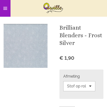
Ga
direct
naar
de
Brilliant
hoofdinhoud
Blenders - Frost
Silver
€ 1,90
Afmeting