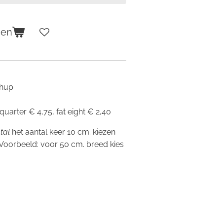
gen
shup
 quarter € 4,75, fat eight € 2,40
tal
het aantal keer 10 cm. kiezen
 Voorbeeld: voor 50 cm. breed kies