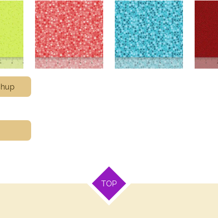
shup
TOP