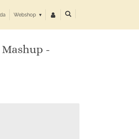
da
Webshop
 Mashup -