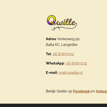
Adres
: Kerkeweg 50,
8484 KC, Langelille
Tel
:
06-83657132
WhatsApp
:
06-83657132
E-mail:
mail@qwille.nl
Bekijk Qwille op
Facebook
en
Insta
© 2020 - 2026 Qwille