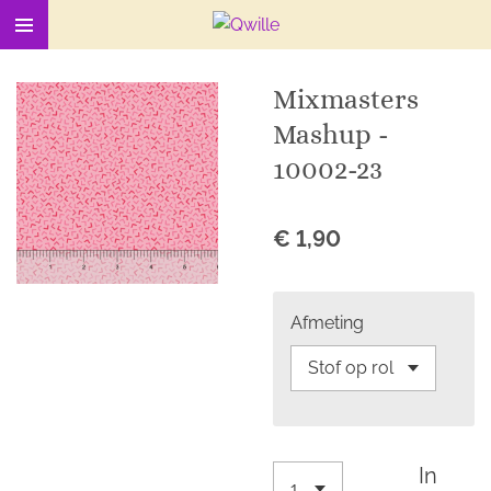
Ga
direct
naar
Mixmasters
de
Mashup -
hoofdinhoud
10002-23
€ 1,90
Afmeting
In