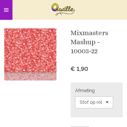
Ga
direct
naar
de
Mixmasters
hoofdinhoud
Mashup -
10003-22
€ 1,90
Afmeting