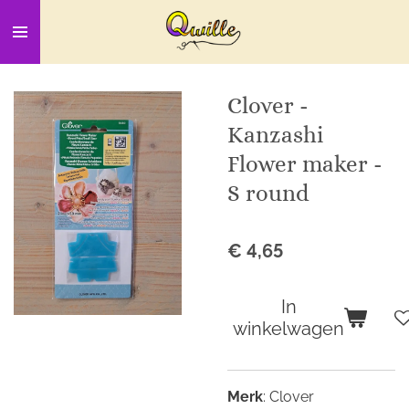
Ga
direct
naar
de
Clover -
hoofdinhoud
Kanzashi
Flower maker -
S round
€ 4,65
In
winkelwagen
Merk
: Clover