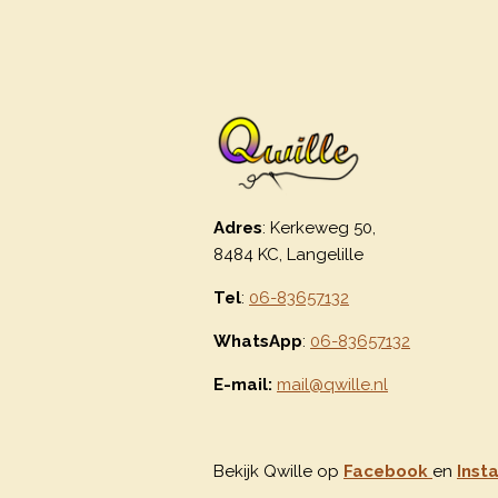
Adres
: Kerkeweg 50,
8484 KC, Langelille
Tel
:
06-83657132
WhatsApp
:
06-83657132
E-mail:
mail@qwille.nl
Bekijk Qwille op
Facebook
en
Inst