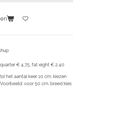
gen
shup
 quarter € 4,75, fat eight € 2,40
tal
het aantal keer 10 cm. kiezen
 Voorbeeld: voor 50 cm. breed kies