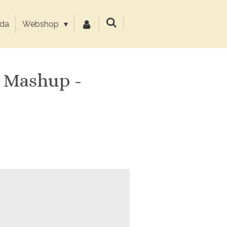
da
Webshop
 Mashup -