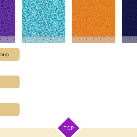
shup
TOP