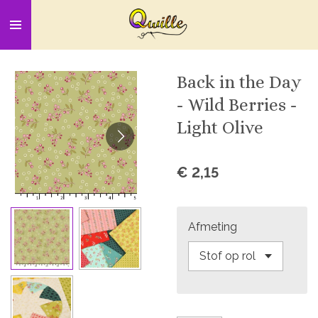
Ga
direct
naar
de
Back in the Day
hoofdinhoud
- Wild Berries -
Light Olive
€ 2,15
Afmeting