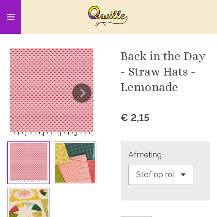
Ga
direct
naar
de
Back in the Day
hoofdinhoud
- Straw Hats -
Lemonade
€ 2,15
Afmeting