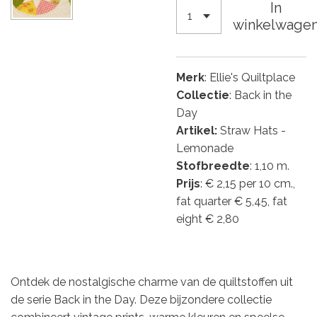
In
winkelwage
Merk
: Ellie's Quiltplace
Collectie
: Back in the
Day
Artikel:
Straw Hats -
Lemonade
Stofbreedte
: 1,10 m.
Prijs
: € 2,15 per 10 cm.,
fat quarter € 5,45, fat
eight € 2,80
Ontdek de nostalgische charme van de quiltstoffen uit
de serie Back in the Day. Deze bijzondere collectie