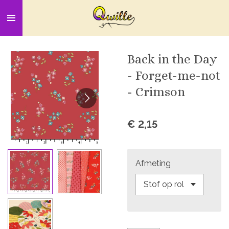
Ga
direct
naar
de
Back in the Day
hoofdinhoud
- Forget-me-not
- Crimson
€ 2,15
Afmeting