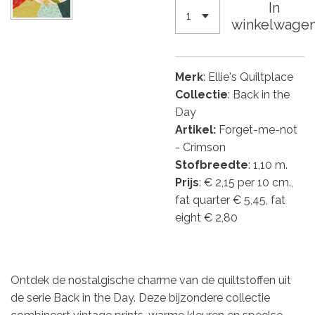
In
winkelwage
Merk
: Ellie's Quiltplace
Collectie
: Back in the
Day
Artikel:
Forget-me-not
- Crimson
Stofbreedte
: 1,10 m.
Prijs
: € 2,15 per 10 cm.,
fat quarter € 5,45, fat
eight € 2,80
Ontdek de nostalgische charme van de quiltstoffen uit
de serie Back in the Day. Deze bijzondere collectie