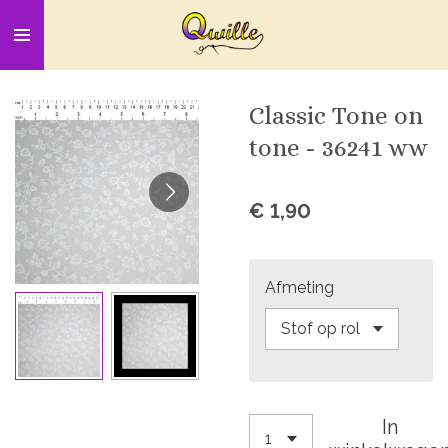
Ga
direct
naar
de
Classic Tone on
hoofdinhoud
tone - 36241 ww
€ 1,90
Afmeting
In