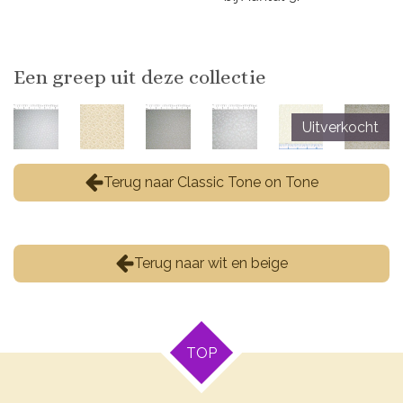
Een greep uit deze collectie
Uitverkocht
Terug naar Classic Tone on Tone
Terug naar wit en beige
TOP