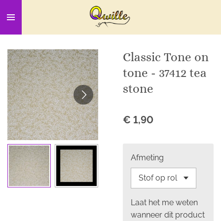
Ga
direct
naar
de
Classic Tone on
hoofdinhoud
tone - 37412 tea
stone
€ 1,90
Afmeting
Laat het me weten
wanneer dit product