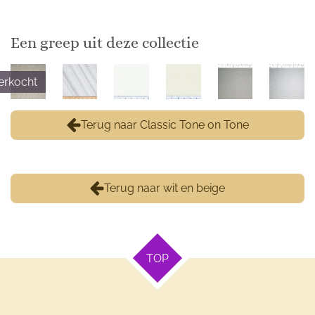
Een greep uit deze collectie
erkocht
Terug naar Classic Tone on Tone
Terug naar wit en beige
TOP