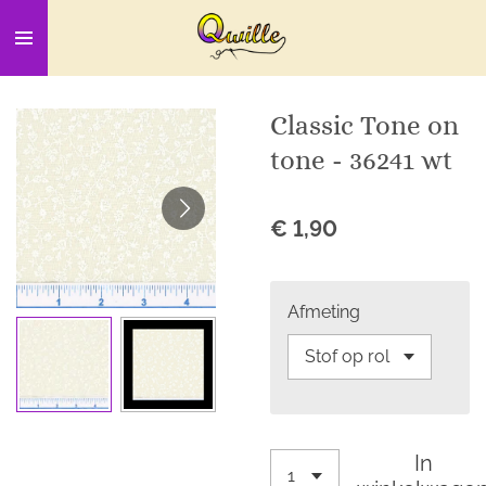
Ga
direct
naar
de
Classic Tone on
hoofdinhoud
tone - 36241 wt
€ 1,90
Afmeting
In