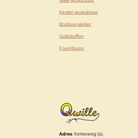
Naai-workshops
Kinder-workshops
Borduur-atelier
Quiltstoffen
Fournituren
Adres
: Kerkeweg 50,