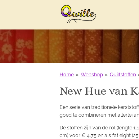
Ga
direct
naar
de
hoofdinhoud
Home
»
Webshop
»
Quiltstoffen
New Hue van K
Een serie van traditionele kerststo
goed te combineren met allerlei an
De stoffen zijn van de rol (lengte 1
cm) voor € 4,75 en als fat eight (2