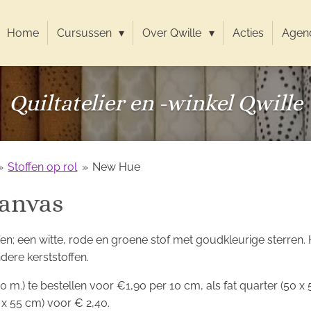
Home
Cursussen
Over Qwille
Acties
Agen
Quiltatelier en -winkel Qwille
»
Stoffen op rol
»
New Hue
anvas
ffen; een witte, rode en groene stof met goudkleurige sterren.
dere kerststoffen.
,10 m.) te bestellen voor €1,90 per 10 cm, als fat quarter (50 x 
5 x 55 cm) voor € 2,40.