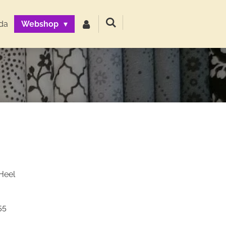
da
Webshop
 Heel
55