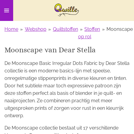
Ga
direct
naar
de
Home
»
Webshop
»
Quiltstoffen
»
Stoffen
»
Moonscape
hoofdinhoud
op rol
Moonscape van Dear Stella
De
Moonscape Basic Irregular Dots Fabric by Dear Stella
collectie is een moderne basics-lijn met speelse,
onregelmatige stippenprints in diverse kleuren en tinten.
Door het subtiele maar toch expressieve patroon zijn
deze stoffen perfect als basis of blender in je quilt- en
naaiprojecten. Ze combineren prachtig met meer
uitgesproken prints of zorgen voor rust in een kleurrijk
ontwerp.
De Moonscape collectie bestaat uit 17 verschillende