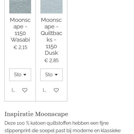
Moonsc
Moonsc
ape -
ape -
1150
Quiltbac
Wasabi
ks -
1150
€ 2,15
Dusk
€ 2,85
In winkelwagen
In winkelwagen
Inspiratie Moonscape
Deze 100 % katoen quiltstoffen hebben een fijne
stippenprint die soepel past bij moderne en klassieke