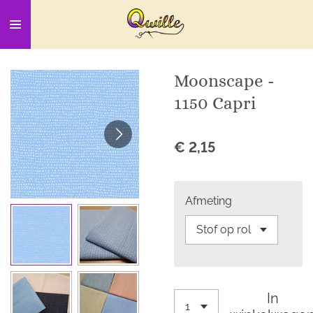
Ga
direct
naar
de
Moonscape -
hoofdinhoud
1150 Capri
€ 2,15
Afmeting
In