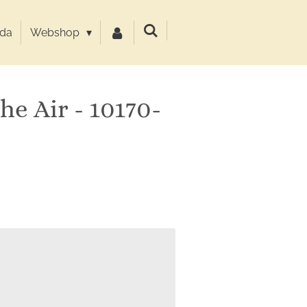
da
Webshop
he Air - 10170-