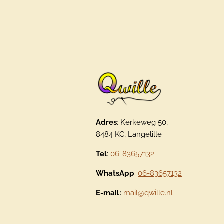
Adres
: Kerkeweg 50,
8484 KC, Langelille
Tel
:
06-83657132
WhatsApp
:
06-83657132
E-mail:
mail@qwille.nl