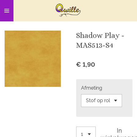
Ga
direct
naar
de
Shadow Play -
hoofdinhoud
MAS513-S4
€ 1,90
Afmeting
In