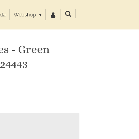
da
Webshop
s - Green
 24443