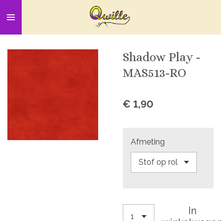
Ga
direct
naar
de
Shadow Play -
hoofdinhoud
MAS513-RO
€ 1,90
Afmeting
In