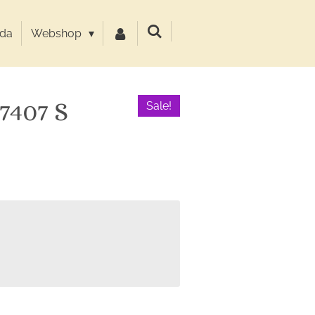
da
Webshop
7407 S
Sale!