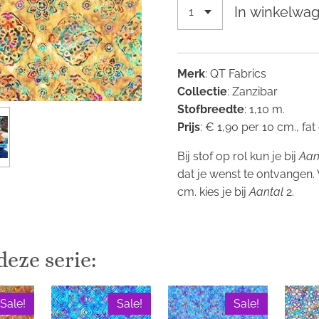
In winkelwa
Merk
: QT Fabrics
Collectie
: Zanzibar
Stofbreedte
: 1,10 m.
Prijs
: € 1,90 per 10 cm., fat
Bij stof op rol kun je bij
Aan
dat je wenst te ontvangen.
cm. kies je bij
Aantal
2.
deze serie:
Sale!
Sale!
Sale!