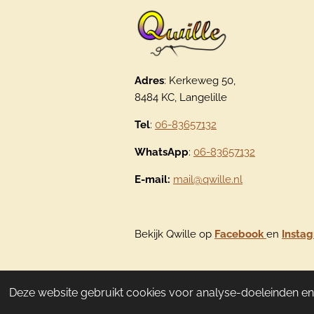
Adres
: Kerkeweg 50,
8484 KC, Langelille
Tel
:
06-83657132
WhatsApp
:
06-83657132
E-mail:
mail@qwille.nl
Bekijk Qwille op
Facebook
en
Insta
© 2020 - 2026 Qwille
Deze website gebruikt cookies voor analyse-doeleinden en/