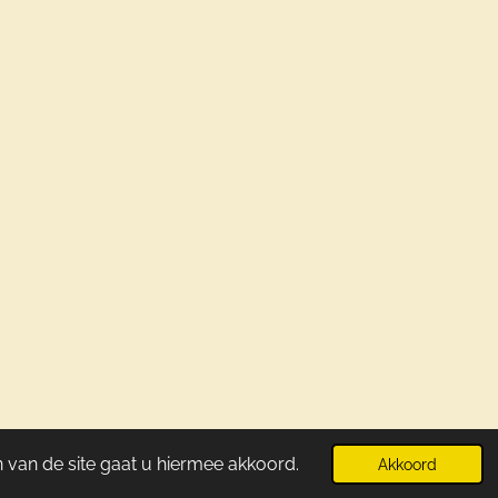
Powered by
JouwWeb
 van de site gaat u hiermee akkoord.
Akkoord