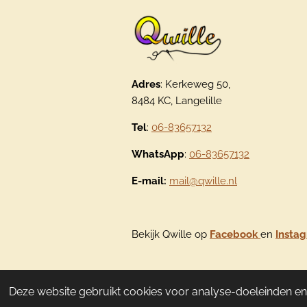
Adres
: Kerkeweg 50,
8484 KC, Langelille
Tel
:
06-83657132
WhatsApp
:
06-83657132
E-mail:
mail@qwille.nl
Bekijk Qwille op
Facebook
en
Insta
© 2020 - 2026 Qwille
Deze website gebruikt cookies voor analyse-doeleinden en/