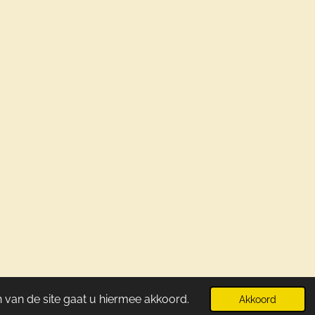
Powered by
JouwWeb
 van de site gaat u hiermee akkoord.
Akkoord