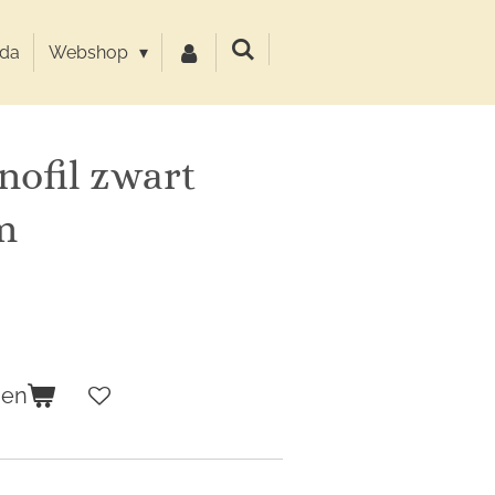
da
Webshop
ofil zwart
m
gen