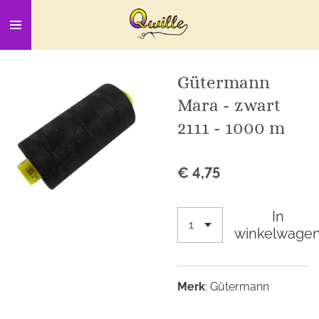
Ga
direct
naar
de
Gütermann
hoofdinhoud
Mara - zwart
2111 - 1000 m
€ 4,75
In
winkelwage
Merk
: Gütermann