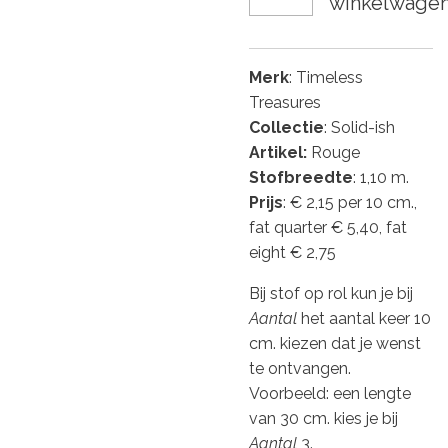
winkelwage
Merk
: Timeless
Treasures
Collectie
: Solid-ish
Artikel:
Rouge
Stofbreedte
: 1,10 m.
Prijs
: € 2,15 per 10 cm.,
fat quarter € 5,40, fat
eight € 2,75
Bij stof op rol kun je bij
Aantal
het aantal keer 10
cm. kiezen dat je wenst
te ontvangen.
Voorbeeld: een lengte
van 30 cm. kies je bij
Aantal
3.