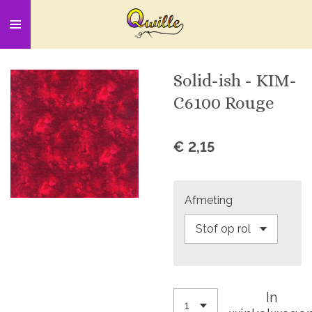
Ga
direct
naar
de
Solid-ish - KIM-
hoofdinhoud
C6100 Rouge
€ 2,15
Afmeting
In