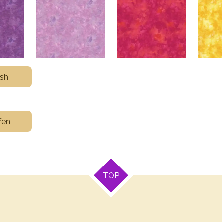
ish
fen
TOP