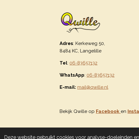
Adres
: Kerkeweg 50,
8484 KC, Langelille
Tel
:
06-83657132
WhatsApp
:
06-83657132
E-mail:
mail@qwille.nl
Bekijk Qwille op
Facebook
en
Inst
© 2020 - 2026 Qwille
Deze website gebruikt cookies voor analyse-doeleinden en/