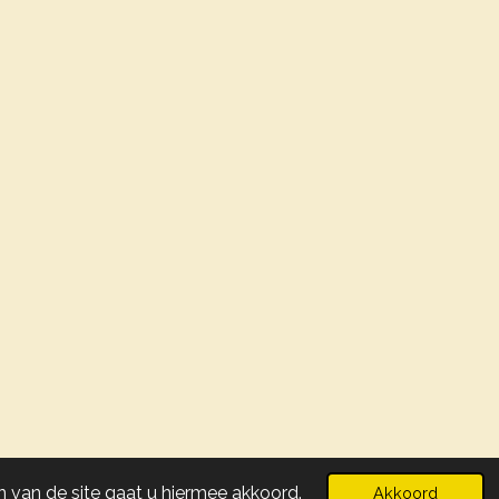
Powered by
JouwWeb
 van de site gaat u hiermee akkoord.
Akkoord