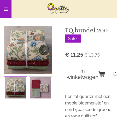
Ga
direct
naar
de
FQ bundel 200
hoofdinhoud
Sale!
€ 11,25
€ 13,75
In
winkelwagen
Een fat quarter met een
mooie bloemenstof en
een bijpassende groene
en rode quiltstof.