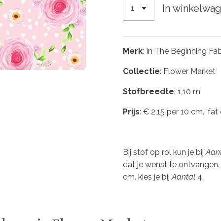
In winkelwa
Merk
: In The Beginning Fab
Collectie
: Flower Market
Stofbreedte
: 1,10 m.
Prijs
: € 2,15 per 10 cm., fat
Bij stof op rol kun je bij
Aan
dat je wenst te ontvangen.
cm. kies je bij
Aantal
4.