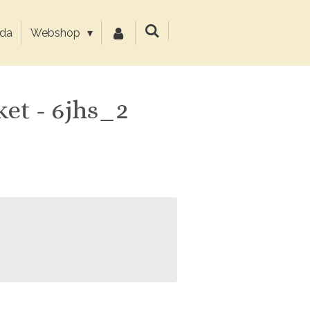
da
Webshop
et - 6jhs_2