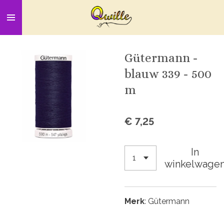
Ga
direct
naar
de
Gütermann -
hoofdinhoud
blauw 339 - 500
m
€ 7,25
In
winkelwage
Merk
: Gütermann