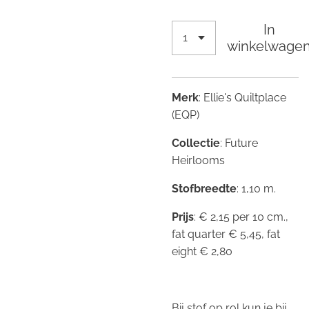
In
winkelwage
Merk
: Ellie's Quiltplace
(EQP)
Collectie
: Future
Heirlooms
Stofbreedte
: 1,10 m.
Prijs
: € 2,15 per 10 cm.,
fat quarter € 5,45, fat
eight € 2,80
Bij stof op rol kun je bij