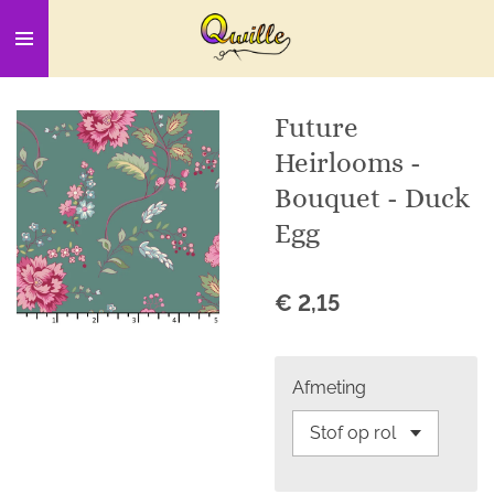
Ga
direct
naar
de
Future
hoofdinhoud
Heirlooms -
Bouquet - Duck
Egg
€ 2,15
Afmeting