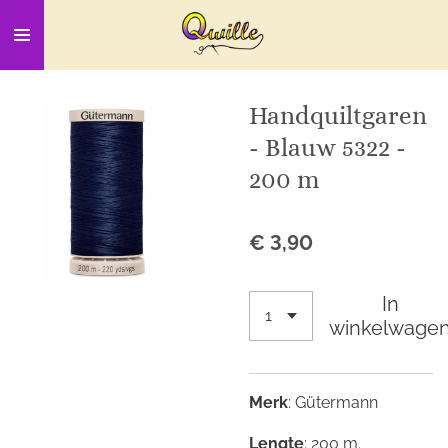
Ga
direct
naar
de
Handquiltgaren
hoofdinhoud
- Blauw 5322 -
200 m
€ 3,90
In
winkelwage
Merk
: Gütermann
Lengte
: 200 m.